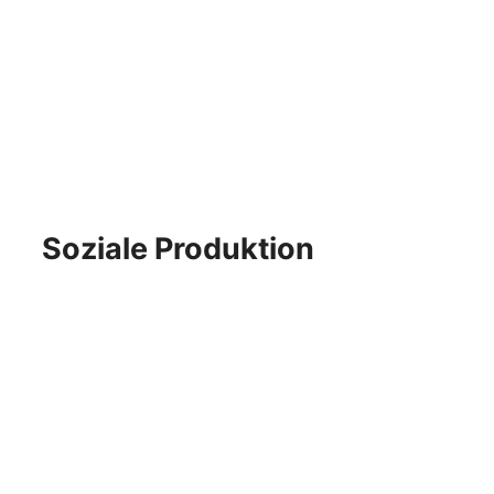
Your outrage is not enough.
Soziale Produktion
DJ Senay über Flame2Fame