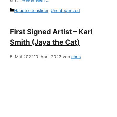
um …
Weiterlesen …
Kategorien
Hauptseitenslider
,
Uncategorized
First Signed Artist – Karl
Smith (Jaya the Cat)
5. Mai 2022
10. April 2022
von
chris