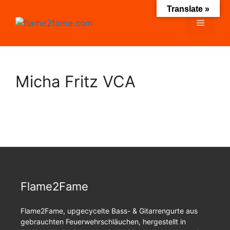
Zum
Translate »
Inhalt
Menü
springen
Micha Fritz VCA
Flame2Fame
Flame2Fame, upgecycelte Bass- & Gitarrengurte aus
gebrauchten Feuerwehrschläuchen, hergestellt in