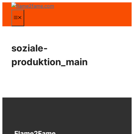
Zum
Inhalt
Menü
springen
soziale-
produktion_main
Flame2Fame