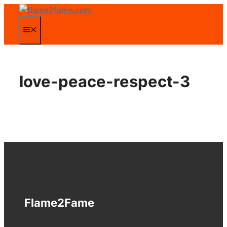
Zum
Inhalt
Menü
springen
love-peace-respect-3
Flame2Fame