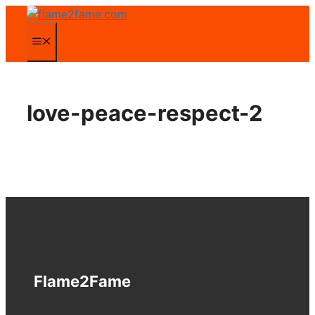
Zum
Inhalt
Menü
springen
love-peace-respect-2
Flame2Fame