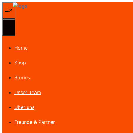
Zum
Menü
Inhalt
springen
Menü
Home
Shop
Stories
Unser Team
Über uns
Freunde & Partner