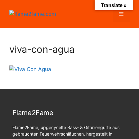
Zum
Translate »
Inhalt
Menü
springen
viva-con-agua
Flame2Fame
Flame2Fame, upgecycelte Bass- & Gitarrengurte aus
gebrauchten Feuerwehrschläuchen, hergestellt in