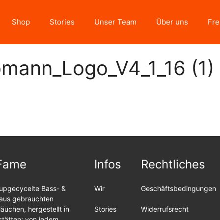
Shop
Stories
Unser Team
Über uns
Fre
mann_Logo_V4_1_16 (1)
Fame
Infos
Rechtliches
upgecycelte Bass- &
Wir
Geschäftsbedingungen
 aus gebrauchten
äuchen, hergestellt in
Stories
Widerrufsrecht
stätten; von jedem