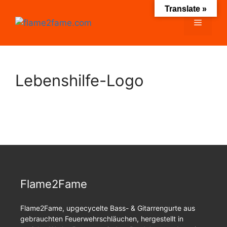
Zum
Translate »
Inhalt
Menü
springen
Lebenshilfe-Logo
Flame2Fame
Flame2Fame, upgecycelte Bass- & Gitarrengurte aus
gebrauchten Feuerwehrschläuchen, hergestellt in