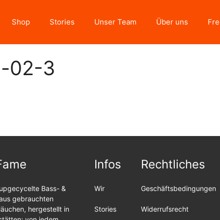
Shop
Stories
Unser Team
Über uns
Fre
l-02-3
Fame
Infos
Rechtliches
upgecycelte Bass- &
Wir
Geschäftsbedingungen
 aus gebrauchten
äuchen, hergestellt in
Stories
Widerrufsrecht
stätten; von jedem