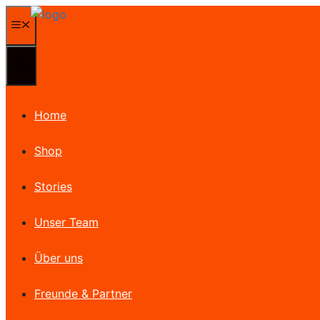
Zum
Menü
Inhalt
springen
Menü
Home
Shop
Stories
Unser Team
Über uns
Freunde & Partner