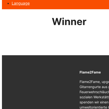
Language
Winner
Flame2Fame
Flame2Fame, upge
Gitarrengurte aus
Feuerwehrschläuche
sozialen Werkstät
spenden wir einen 
umweltorientierte 