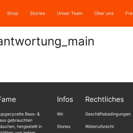
Shop
Stories
Unser Team
Über uns
Fre
rantwortung_main
Fame
Infos
Rechtliches
upgecycelte Bass- &
Wir
Geschäftsbedingungen
 aus gebrauchten
äuchen, hergestellt in
Stories
Widerrufsrecht
stätten; von jedem